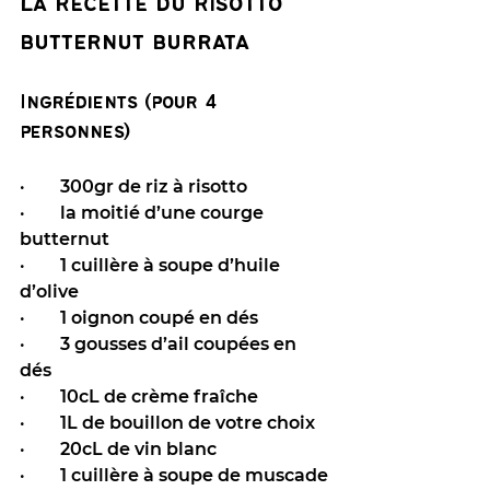
La recette du risotto 
butternut burrata
Ingrédients (pour 4 
personnes)
·        300gr de riz à risotto
·        la moitié d’une courge 
butternut 
·        1 cuillère à soupe d’huile 
d’olive 
·        1 oignon coupé en dés 
·        3 gousses d’ail coupées en 
dés 
·        10cL de crème fraîche 
·        1L de bouillon de votre choix 
·        20cL de vin blanc 
·        1 cuillère à soupe de muscade